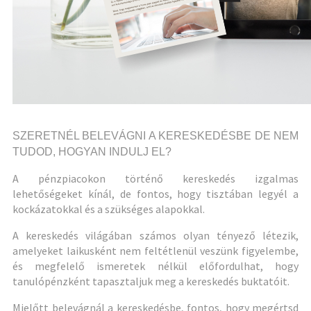
SZERETNÉL BELEVÁGNI A KERESKEDÉSBE DE NEM
TUDOD, HOGYAN INDULJ EL?
A pénzpiacokon történő kereskedés izgalmas
lehetőségeket kínál, de fontos, hogy tisztában legyél a
kockázatokkal és a szükséges alapokkal.
A kereskedés világában számos olyan tényező létezik,
amelyeket laikusként nem feltétlenül veszünk figyelembe,
és megfelelő ismeretek nélkül előfordulhat, hogy
tanulópénzként tapasztaljuk meg a kereskedés buktatóit.
Mielőtt belevágnál a kereskedésbe, fontos, hogy megértsd