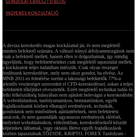
GONDOLATÉBRESZTŐ BLOG
INGYENES KONZULTÁCIÓ
A deviza kereskedés magas kockázattal jár, és nem megfelelő
minden befektető számára. A változó irányú árfolyammozgások nem
csak a befektető mellett, hanem ellen is dolgozhatnak, így mindig
ügyeljünk, hogy befektetéseinket csak megfelelő tapasztalat mellett,
a kockázatok teljes tudatában intézzük. Csak olyan összeget
fordítsunk kereskedésre, mely nem okoz gondot, ha elvész. Az
MNB 2011-es felmérése szerint a lakossági befektetők 77%-a
jelentős veszteséget szenvedett el CFD-kereskedéssel, sokan a teljes
befektetett tőkéjüket elvesztették. Ezért megfelelő technikai tudás és
lelki felkészültség hiányában nem ajánlott belevágni a kereskedésbe.
A weboldalunkon, tanfolyamainkon, bemutatóinkon, egyéb
foglalkozásaink közben elhangzó eredmények, technikák,
gondolatok nem minősülnek ajánlattételnek, nem befektetési
tanácsok, és nem garantálják ugyanazon eredmények elérését,
melyeket weboldalunkon, videóinkban, kereskedéseikről készült
képeinken láthatnak, vagy oktatás illetve egyéb foglalkozások
közben tapasztalnak.
TŐZSDE, KRIPTO, FOREX Tanfolyam -