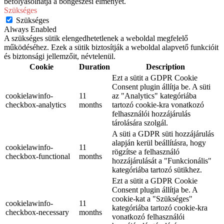
befolyásolhatja a böngészési élményét.
Szükséges
Szükséges
Always Enabled
A szükséges sütik elengedhetetlenek a weboldal megfelelő
működéséhez. Ezek a sütik biztosítják a weboldal alapvető funkcióit
és biztonsági jellemzőit, névtelenül.
Cookie
Duration
Description
Ezt a sütit a GDPR Cookie
Consent plugin állítja be. A süti
cookielawinfo-
11
az "Analytics" kategóriába
checkbox-analytics
months
tartozó cookie-kra vonatkozó
felhasználói hozzájárulás
tárolására szolgál.
A süti a GDPR süti hozzájárulás
alapján kerül beállításra, hogy
cookielawinfo-
11
rögzítse a felhasználó
checkbox-functional
months
hozzájárulását a "Funkcionális"
kategóriába tartozó sütikhez.
Ezt a sütit a GDPR Cookie
Consent plugin állítja be. A
cookie-kat a "Szükséges"
cookielawinfo-
11
kategóriába tartozó cookie-kra
checkbox-necessary
months
vonatkozó felhasználói