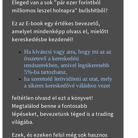
Eleged van a sok "pár ezer forintból
milliomos leszel holnapra" bullshitből?
Ez az E-book egy értékes bevezető,
amelyet mindenképp olvass el, mielőtt
kereskedésbe kezdenél!
Ha kíváncsi vagy arra, hogy mi az az
összetevő a kereskedési
rendszerekben, amivel legsikeresebb
5%-ba tartozhatsz,
ha szeretnéd lerövidíteni az utat, mely
a sikeres kereskedővé váláshoz vezet
feltétlen olvasd el ezt a könyvet!
Megtalálod benne a fontosabb
lépéseket, bevezetünk téged is a trading
világába.
Ezek, és ezeken felül még sok hasznos