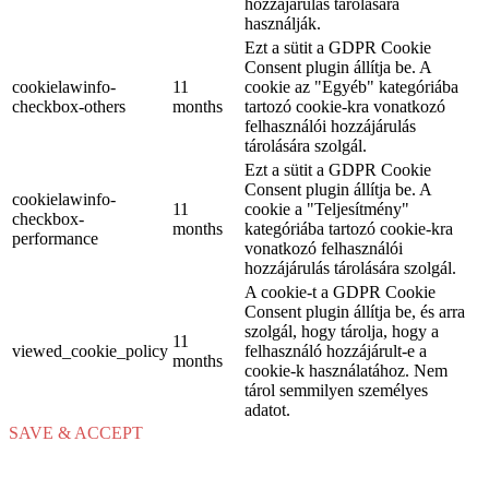
hozzájárulás tárolására
használják.
Ezt a sütit a GDPR Cookie
Consent plugin állítja be. A
cookielawinfo-
11
cookie az "Egyéb" kategóriába
checkbox-others
months
tartozó cookie-kra vonatkozó
felhasználói hozzájárulás
tárolására szolgál.
Ezt a sütit a GDPR Cookie
Consent plugin állítja be. A
cookielawinfo-
11
cookie a "Teljesítmény"
checkbox-
months
kategóriába tartozó cookie-kra
performance
vonatkozó felhasználói
hozzájárulás tárolására szolgál.
A cookie-t a GDPR Cookie
Consent plugin állítja be, és arra
szolgál, hogy tárolja, hogy a
11
viewed_cookie_policy
felhasználó hozzájárult-e a
months
cookie-k használatához. Nem
tárol semmilyen személyes
adatot.
SAVE & ACCEPT