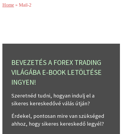
Skip
Home
»
Mail-2
to
content
BEVEZETÉS A FOREX TRADING
VILÁGÁBA E-BOOK LETÖLTÉSE
INGYEN!
Szeretnéd tudni, hogyan indulj el a
sikeres kereskedővé válás útján?
Érdekel, pontosan mire van szükséged
ahhoz, hogy sikeres kereskedő legyél?