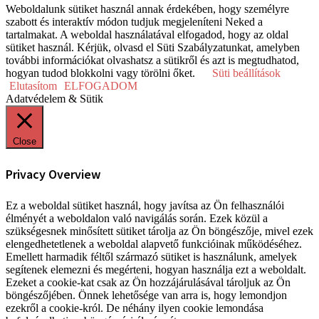
Weboldalunk sütiket használ annak érdekében, hogy személyre
szabott és interaktív módon tudjuk megjeleníteni Neked a
tartalmakat. A weboldal használatával elfogadod, hogy az oldal
sütiket használ. Kérjük, olvasd el Süti Szabályzatunkat, amelyben
további információkat olvashatsz a sütikről és azt is megtudhatod,
hogyan tudod blokkolni vagy törölni őket.
Süti beállítások
Elutasítom
ELFOGADOM
Adatvédelem & Sütik
Close
Privacy Overview
Ez a weboldal sütiket használ, hogy javítsa az Ön felhasználói
élményét a weboldalon való navigálás során. Ezek közül a
szükségesnek minősített sütiket tárolja az Ön böngészője, mivel ezek
elengedhetetlenek a weboldal alapvető funkcióinak működéséhez.
Emellett harmadik féltől származó sütiket is használunk, amelyek
segítenek elemezni és megérteni, hogyan használja ezt a weboldalt.
Ezeket a cookie-kat csak az Ön hozzájárulásával tároljuk az Ön
böngészőjében. Önnek lehetősége van arra is, hogy lemondjon
ezekről a cookie-król. De néhány ilyen cookie lemondása