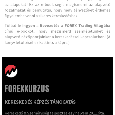
az alapokat! Ez az e-book segít megismerni az alapvető
fogalmakat és bemutatja, hogy mely tényezőket érdemes
figyelembe venni a sikeres kereskedéshez.
Töltsd le
ingyen
a
Bevezetés a FOREX Trading Világába
című e-bookot, hogy megismerd szemléletünket és
alapvető nézőpontjainkat a kereskedéssel kapcsolatban! (A
könyv letöltéséhez kattints a képre.)
FOREXKURZUS
KERESKEDÉS KÉPZÉS TÁMOGATÁS
Kereskedő & Személyiség fejlesztés egy helyen! 2011.óta.