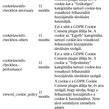
cookie-kat a "Szükséges"
cookielawinfo-
11
kategóriába tartozó cookie-kra
checkbox-necessary
months
vonatkozó felhasználói
hozzájárulás tárolására
használják.
Ezt a sütit a GDPR Cookie
Consent plugin állítja be. A
cookielawinfo-
11
cookie az "Egyéb" kategóriába
checkbox-others
months
tartozó cookie-kra vonatkozó
felhasználói hozzájárulás
tárolására szolgál.
Ezt a sütit a GDPR Cookie
Consent plugin állítja be. A
cookielawinfo-
11
cookie a "Teljesítmény"
checkbox-
months
kategóriába tartozó cookie-kra
performance
vonatkozó felhasználói
hozzájárulás tárolására szolgál.
A cookie-t a GDPR Cookie
Consent plugin állítja be, és arra
szolgál, hogy tárolja, hogy a
11
viewed_cookie_policy
felhasználó hozzájárult-e a
months
cookie-k használatához. Nem
tárol semmilyen személyes
adatot.