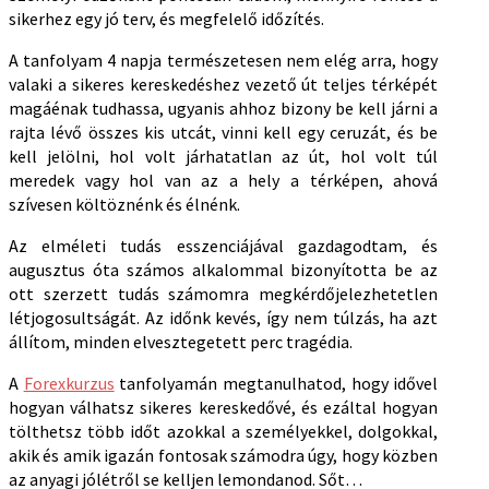
sikerhez egy jó terv, és megfelelő időzítés.
A tanfolyam 4 napja természetesen nem elég arra, hogy
valaki a sikeres kereskedéshez vezető út teljes térképét
magáénak tudhassa, ugyanis ahhoz bizony be kell járni a
rajta lévő összes kis utcát, vinni kell egy ceruzát, és be
kell jelölni, hol volt járhatatlan az út, hol volt túl
meredek vagy hol van az a hely a térképen, ahová
szívesen költöznénk és élnénk.
Az elméleti tudás esszenciájával gazdagodtam, és
augusztus óta számos alkalommal bizonyította be az
ott szerzett tudás számomra megkérdőjelezhetetlen
létjogosultságát. Az időnk kevés, így nem túlzás, ha azt
állítom, minden elvesztegetett perc tragédia.
A
Forexkurzus
tanfolyamán megtanulhatod, hogy idővel
hogyan válhatsz sikeres kereskedővé, és ezáltal hogyan
tölthetsz több időt azokkal a személyekkel, dolgokkal,
akik és amik igazán fontosak számodra úgy, hogy közben
az anyagi jólétről se kelljen lemondanod. Sőt…