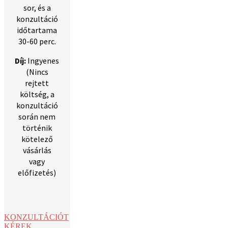
sor, és a
konzultáció
időtartama
30-60 perc.
Díj:
Ingyenes
(Nincs
rejtett
költség, a
konzultáció
során nem
történik
kötelező
vásárlás
vagy
előfizetés)
KONZULTÁCIÓT
KÉREK