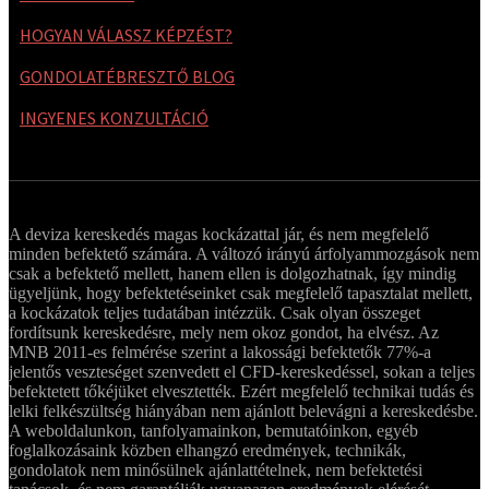
HOGYAN VÁLASSZ KÉPZÉST?
GONDOLATÉBRESZTŐ BLOG
INGYENES KONZULTÁCIÓ
A deviza kereskedés magas kockázattal jár, és nem megfelelő
minden befektető számára. A változó irányú árfolyammozgások nem
csak a befektető mellett, hanem ellen is dolgozhatnak, így mindig
ügyeljünk, hogy befektetéseinket csak megfelelő tapasztalat mellett,
a kockázatok teljes tudatában intézzük. Csak olyan összeget
fordítsunk kereskedésre, mely nem okoz gondot, ha elvész. Az
MNB 2011-es felmérése szerint a lakossági befektetők 77%-a
jelentős veszteséget szenvedett el CFD-kereskedéssel, sokan a teljes
befektetett tőkéjüket elvesztették. Ezért megfelelő technikai tudás és
lelki felkészültség hiányában nem ajánlott belevágni a kereskedésbe.
A weboldalunkon, tanfolyamainkon, bemutatóinkon, egyéb
foglalkozásaink közben elhangzó eredmények, technikák,
gondolatok nem minősülnek ajánlattételnek, nem befektetési