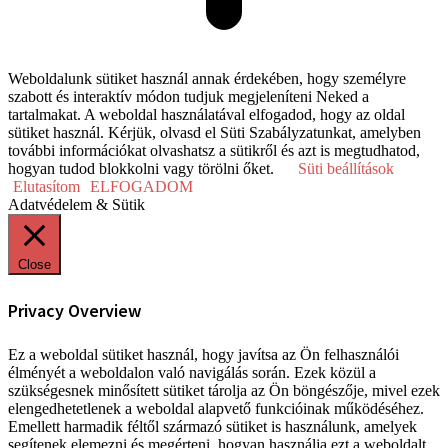
Weboldalunk sütiket használ annak érdekében, hogy személyre
szabott és interaktív módon tudjuk megjeleníteni Neked a
tartalmakat. A weboldal használatával elfogadod, hogy az oldal
sütiket használ. Kérjük, olvasd el Süti Szabályzatunkat, amelyben
további információkat olvashatsz a sütikről és azt is megtudhatod,
hogyan tudod blokkolni vagy törölni őket.
Süti beállítások
Elutasítom
ELFOGADOM
Adatvédelem & Sütik
Close
Privacy Overview
Ez a weboldal sütiket használ, hogy javítsa az Ön felhasználói
élményét a weboldalon való navigálás során. Ezek közül a
szükségesnek minősített sütiket tárolja az Ön böngészője, mivel ezek
elengedhetetlenek a weboldal alapvető funkcióinak működéséhez.
Emellett harmadik féltől származó sütiket is használunk, amelyek
segítenek elemezni és megérteni, hogyan használja ezt a weboldalt.