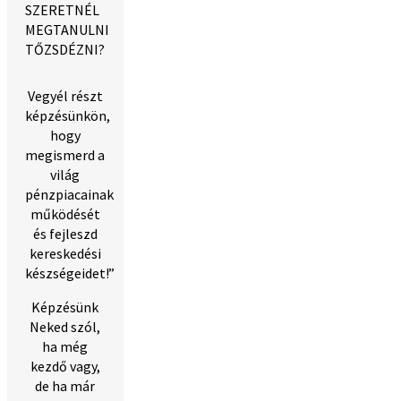
SZERETNÉL
MEGTANULNI
TŐZSDÉZNI?
Vegyél részt
képzésünkön,
hogy
megismerd a
világ
pénzpiacainak
működését
és fejleszd
kereskedési
készségeidet!”
Képzésünk
Neked szól,
ha még
kezdő vagy,
de ha már