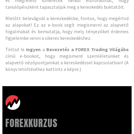
és megfelelő ismeretek nélkül előfordulhat, hogy
tanulópénzként tapasztaljuk meg a kereskedés buktatóit.
Mielőtt belevágnál a kereskedésbe, fontos, hogy megértsd
az alapokat! Ez az e-book segít megismerni az alapvető
fogalmakat és bemutatja, hogy mely tényezőket érdemes
figyelembe venni a sikeres kereskedéshez.
Töltsd le
ingyen
a
Bevezetés a FOREX Trading Világába
című e-bookot, hogy megismerd szemléletünket és
alapvető nézőpontjainkat a kereskedéssel kapcsolatban! (A
könyv letöltéséhez kattints a képre.)
FOREXKURZUS