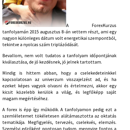
A ForexKurzus
tanfolyamán 2015 augusztus 8-án vettem részt, ami egy
nagyon különleges dátum volt energetikai szempontból,
tekintve a nyolcas szám triplázódását.
Bevallom, nem volt tudatos a tanfolyam időpontjának
kiválasztása, de jó kezdésnek, jó jelnek tartottam.
Mindig is hittem abban, hogy a cselekedeteinkkel
kapcsolatosan az univerzum visszajelzést ad, és ha
ezeket képes vagyok olvasni és értelmezni, akkor egy
kicsit közelebb kerülök a világ, és legfőképp saját
magam megértéséhez.
A forex is épp így működik. A tanfolyamon pedig ezt a
szemléletemet tökéletesen alátámasztotta az oktatás
tematikája. Megfigyelés, tervezés, cselekvés, elemzés.
Személyi edzőként pontosan tudom, mennyire fontos a