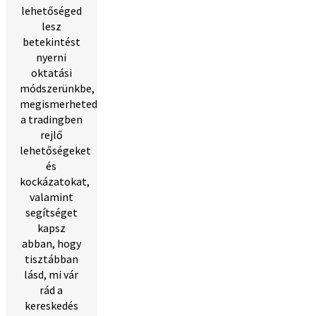
lehetőséged
lesz
betekintést
nyerni
oktatási
módszerünkbe,
megismerheted
a tradingben
rejlő
lehetőségeket
és
kockázatokat,
valamint
segítséget
kapsz
abban, hogy
tisztábban
lásd, mi vár
rád a
kereskedés