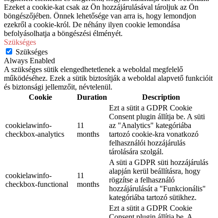
Ezeket a cookie-kat csak az Ön hozzájárulásával tároljuk az Ön
böngészőjében. Önnek lehetősége van arra is, hogy lemondjon
ezekről a cookie-król. De néhány ilyen cookie lemondása
befolyásolhatja a böngészési élményét.
Szükséges
Szükséges
Always Enabled
A szükséges sütik elengedhetetlenek a weboldal megfelelő
működéséhez. Ezek a sütik biztosítják a weboldal alapvető funkcióit
és biztonsági jellemzőit, névtelenül.
Cookie
Duration
Description
Ezt a sütit a GDPR Cookie
Consent plugin állítja be. A süti
cookielawinfo-
11
az "Analytics" kategóriába
checkbox-analytics
months
tartozó cookie-kra vonatkozó
felhasználói hozzájárulás
tárolására szolgál.
A süti a GDPR süti hozzájárulás
alapján kerül beállításra, hogy
cookielawinfo-
11
rögzítse a felhasználó
checkbox-functional
months
hozzájárulását a "Funkcionális"
kategóriába tartozó sütikhez.
Ezt a sütit a GDPR Cookie
Consent plugin állítja be. A