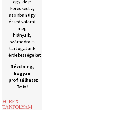
egy ideje
kereskedsz,
azonban úgy
érzed valami
még
hiányzik,
számodra is
tartogatunk
érdekességeket!
Nézd meg,
hogyan
profitálhatsz
Te is!
FOREX
TANFOLYAM