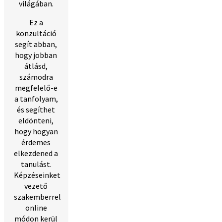
világában.
Ez a
konzultáció
segít abban,
hogy jobban
átlásd,
számodra
megfelelő-e
a tanfolyam,
és segíthet
eldönteni,
hogy hogyan
érdemes
elkezdened a
tanulást.
Képzéseinket
vezető
szakemberrel
online
módon kerül