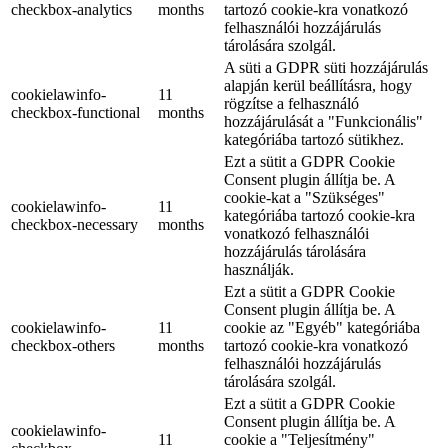
checkbox-analytics
months
tartozó cookie-kra vonatkozó
felhasználói hozzájárulás
tárolására szolgál.
A süti a GDPR süti hozzájárulás
alapján kerül beállításra, hogy
cookielawinfo-
11
rögzítse a felhasználó
checkbox-functional
months
hozzájárulását a "Funkcionális"
kategóriába tartozó sütikhez.
Ezt a sütit a GDPR Cookie
Consent plugin állítja be. A
cookie-kat a "Szükséges"
cookielawinfo-
11
kategóriába tartozó cookie-kra
checkbox-necessary
months
vonatkozó felhasználói
hozzájárulás tárolására
használják.
Ezt a sütit a GDPR Cookie
Consent plugin állítja be. A
cookielawinfo-
11
cookie az "Egyéb" kategóriába
checkbox-others
months
tartozó cookie-kra vonatkozó
felhasználói hozzájárulás
tárolására szolgál.
Ezt a sütit a GDPR Cookie
Consent plugin állítja be. A
cookielawinfo-
11
cookie a "Teljesítmény"