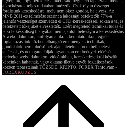
ügyeljünk, hogy befektetéseinket csak megfelelő tapasztalat mellett,
a kockázatok teljes tudatában intézzük. Csak olyan összeget
fordítsunk kereskedésre, mely nem okoz gondot, ha elvész. Az
MNB 2011-es felmérése szerint a lakossági befektetők 77%-a
jelentős veszteséget szenvedett el CFD-kereskedéssel, sokan a teljes
befektetett tőkéjüket elvesztették. Ezért megfelelő technikai tudás és
lelki felkészültség hiányában nem ajánlott belevágni a kereskedésbe.
A weboldalunkon, tanfolyamainkon, bemutatóinkon, egyéb
foglalkozásaink közben elhangzó eredmények, technikák,
gondolatok nem minősülnek ajánlattételnek, nem befektetési
tanácsok, és nem garantálják ugyanazon eredmények elérését,
melyeket weboldalunkon, videóinkban, kereskedéseikről készült
képeinken láthatnak, vagy oktatás illetve egyéb foglalkozások
közben tapasztalnak.
TŐZSDE, KRIPTO, FOREX Tanfolyam -
FOREXKURZUS
Scroll
to
top