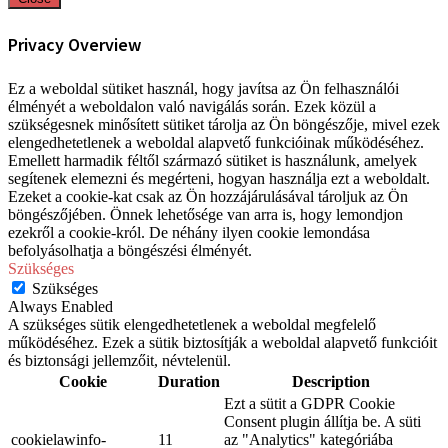
Privacy Overview
Ez a weboldal sütiket használ, hogy javítsa az Ön felhasználói
élményét a weboldalon való navigálás során. Ezek közül a
szükségesnek minősített sütiket tárolja az Ön böngészője, mivel ezek
elengedhetetlenek a weboldal alapvető funkcióinak működéséhez.
Emellett harmadik féltől származó sütiket is használunk, amelyek
segítenek elemezni és megérteni, hogyan használja ezt a weboldalt.
Ezeket a cookie-kat csak az Ön hozzájárulásával tároljuk az Ön
böngészőjében. Önnek lehetősége van arra is, hogy lemondjon
ezekről a cookie-król. De néhány ilyen cookie lemondása
befolyásolhatja a böngészési élményét.
Szükséges
Szükséges
Always Enabled
A szükséges sütik elengedhetetlenek a weboldal megfelelő
működéséhez. Ezek a sütik biztosítják a weboldal alapvető funkcióit
és biztonsági jellemzőit, névtelenül.
Cookie
Duration
Description
Ezt a sütit a GDPR Cookie
Consent plugin állítja be. A süti
cookielawinfo-
11
az "Analytics" kategóriába