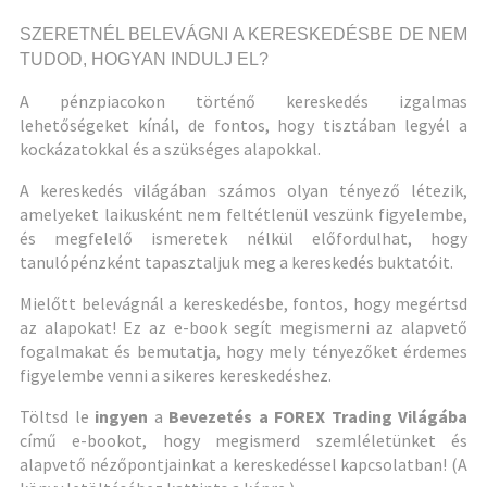
SZERETNÉL BELEVÁGNI A KERESKEDÉSBE DE NEM
TUDOD, HOGYAN INDULJ EL?
A pénzpiacokon történő kereskedés izgalmas
lehetőségeket kínál, de fontos, hogy tisztában legyél a
kockázatokkal és a szükséges alapokkal.
A kereskedés világában számos olyan tényező létezik,
amelyeket laikusként nem feltétlenül veszünk figyelembe,
és megfelelő ismeretek nélkül előfordulhat, hogy
tanulópénzként tapasztaljuk meg a kereskedés buktatóit.
Mielőtt belevágnál a kereskedésbe, fontos, hogy megértsd
az alapokat! Ez az e-book segít megismerni az alapvető
fogalmakat és bemutatja, hogy mely tényezőket érdemes
figyelembe venni a sikeres kereskedéshez.
Töltsd le
ingyen
a
Bevezetés a FOREX Trading Világába
című e-bookot, hogy megismerd szemléletünket és
alapvető nézőpontjainkat a kereskedéssel kapcsolatban! (A